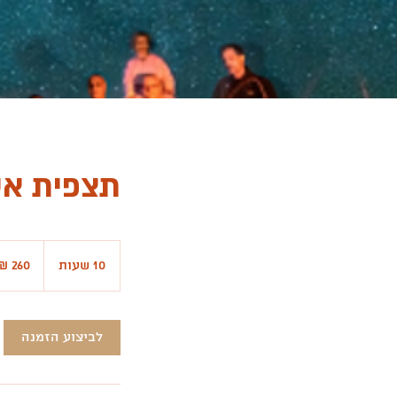
תצפית אס
260
שקלים
10 שעות
1
חדשים
0
ש
ע
לביצוע הזמנה
ו
ת