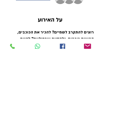
על האירוע
רוצים להתקרב לשמיים? להכיר את הכוכבים, 
קבוצות כוכבים, גלקסיות וערפיליות? לקנות 
טלסקופ ולהשתמש בו? או שיש לכם כבר טלסקופ 
ואין לכם מושג מאיזה צד ניגשים אליו? זהו קורס 
בשבילכם!
כרטיסים
המכירה הסתיימה
סוג כרטיס
תשלום על שיעור ניסיון
פרטים נוספים
מחיר