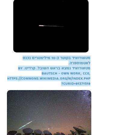
מטאורואיד בקוטר כ-10 מילימטרים נכנס
לאטמוספרה.
מטאורואיד נמצא בראש השובל. קרדיט: By
Bautsch - Own work, CC0,
https://commons.wikimedia.org/w/index.php
?curid=81371518