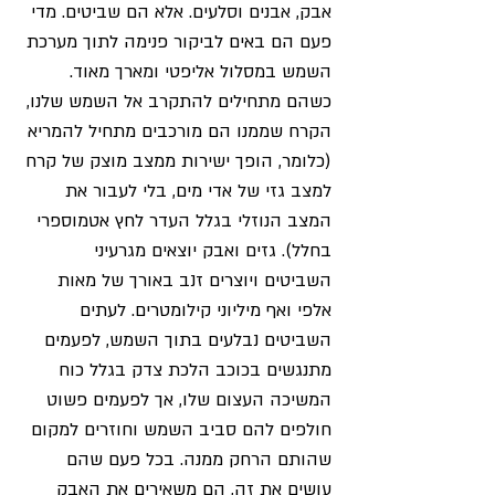
אבק, אבנים וסלעים. אלא הם שביטים. מדי
פעם הם באים לביקור פנימה לתוך מערכת
השמש במסלול אליפטי ומארך מאוד.
כשהם מתחילים להתקרב אל השמש שלנו,
הקרח שממנו הם מורכבים מתחיל להמריא
(כלומר, הופך ישירות ממצב מוצק של קרח
למצב גזי של אדי מים, בלי לעבור את
המצב הנוזלי בגלל העדר לחץ אטמוספרי
בחלל). גזים ואבק יוצאים מגרעיני
השביטים ויוצרים זנב באורך של מאות
אלפי ואף מיליוני קילומטרים. לעתים
השביטים נבלעים בתוך השמש, לפעמים
מתנגשים בכוכב הלכת צדק בגלל כוח
המשיכה העצום שלו, אך לפעמים פשוט
חולפים להם סביב השמש וחוזרים למקום
שהותם הרחק ממנה. בכל פעם שהם
עושים את זה, הם משאירים את האבק