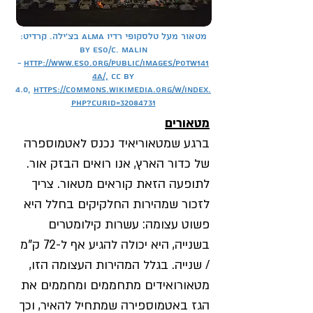
מטאור מעל טלסקופי רדיו ALMA בצ'ילה. קרדיט:
By ESO/C. Malin
-
http://www.eso.org/public/images/potw141
4a/,
CC BY
4.0,
https://commons.wikimedia.org/w/index.
php?curid=32084731
מטאורים
ברגע שמטאוריאיד נכנס לאטמוספרה
של כדור הארץ, אנו רואים הבזק אור.
לתופעה הזאת קוראים מטאור. צריך
לזכור שמהירות החלקיקים בחלל היא
פשוט עצומה: עשרות קילומטרים
בשנייה, היא יכולה להגיע אף ל-72 ק"מ
/ שנייה. בגלל המהירות העצומה הזו,
מטאורואידים מתחממים ומחממים את
הגז באטמוספירה שמתחיל להאיר, וכך