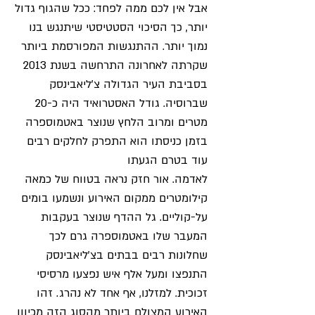
אבל אין לכם ממה לפחד: ככל שהגוף גדול
יותר, כך הסיכוי הסטטיסטי שיתנגש בנו
נמוך יותר. ההתנגשות המפורסמת ביותר
שקרתה לאחרונה התרחשה בשנת 2013
בסביבת העיר הגדולה צ'ליאבינסק
שברוסיה. גודל האסטרואיד היה כ-20
מטרים ומרוב הלחץ שנוצר באטמוספרה
בזמן כניסתו הוא התפרק לחלקים רבים
עוד בטרם הגעתו
לאדמה. אור חזק נראה בטווח של כמאה
קילומטרים ממקום האירוע ונשמעו בומים
על-קוליים. גל ההדף שנוצר בעקבות
המעבר שלו באטמוספרה גרם לכך
שחלונות רבים בבתים בצ'ליאבינסק
התנפצו ומעל אלף איש נפצעו מרסיסי
זכוכית. למזלנו, אף אחד לא נהרג. זהו
האירוע המצולם ביותר מהסוג הזה מכיוון