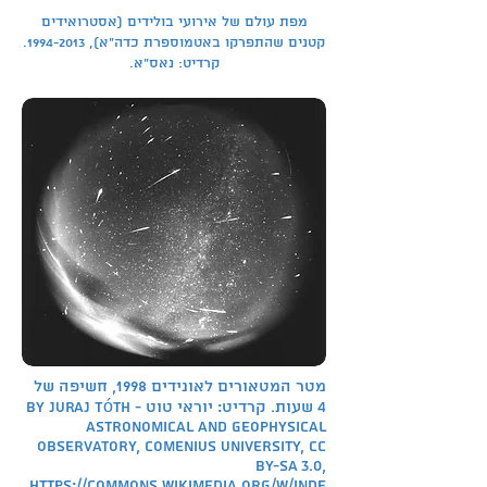
מפת עולם של אירועי בולידים (אסטרואידים
קטנים שהתפרקו באטמוספרת כדה"א),
1994-2013
.
קרדיט: נאס"א.
מטר המטאורים לאונידים 1998, חשיפה של
4 שעות. קרדיט: יוראי טוט
By Juraj Tóth -
Astronomical and geophysical
observatory, Comenius University, CC
BY-SA 3.0,
https://commons.wikimedia.org/w/inde