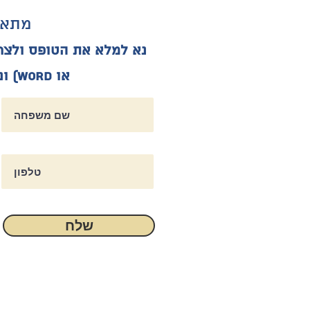
מתאי
או Word) ו
נ
שלח