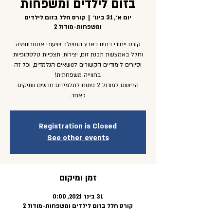
בזום לילדים ומשפחות
יום א׳, 31 בינו׳
  |  
קורס חלל בזום לילדים
ומשפחות-מודול 2
קורס ייחודי במינו בארץ המשלב שיעורי אסטרונומיה
וחלל באמצעות תכנת זום, יצירות, תצפיות טלסקופיות
וסיורים לימודיים הקשורים לנושאים הנלמדים, וכל זה
הרישום למודול 2 פתוח לתלמידים חדשים וותיקים
כאחד.
Registration is Closed
See other events
זמן ומיקום
31 בינו׳ 2021, 0:00
קורס חלל בזום לילדים ומשפחות-מודול 2