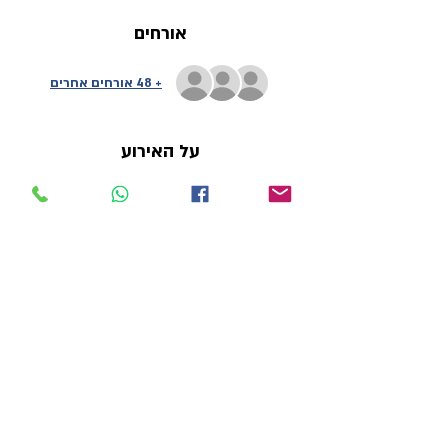
אורחים
+ 48 אורחים אחרים
על האירוע
את יום ושעת הקורס ניתן לבחור בעת מילוי 
הפרטים-קיימות 4 קבוצות בימי ראשון וחמישי
כרטיסים
הכרטיסים אזלו
סוג כרטיס
תשלום על השיעור הראשון
פרטים נוספים