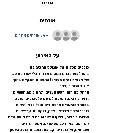
Israel
אורחים
+ 34 אורחים אחרים
על האירוע
כוכבים נופלים של אוגוסט מחכים לנו!
בואו לצפות בהם ממקום מבודד בלי אורות ורעש 
של אלפי אנשים מסביב! התצפית תתקיים בתוך 
יישוב סגור בערבה.
הרחק מאורות ורעש הערים, תחת כיפת השמיים 
זרועי כוכבים, נתמקם לנו עם טלסקופים ונצפה 
במטר המטאורים פרסאידים ובכל פלאי היקום: 
כוכבי הלכת שבתאי וצדק, גלקסיות, ערפיליות 
וצבירי כוכבים, ובסוף התצפית גם בירח היפה שלנו.
נהנה מהרצאות על מטאורים, אסטרואידים 
ושביטים, על כוכבים וקבוצות כוכבים, כוכב הצפון 