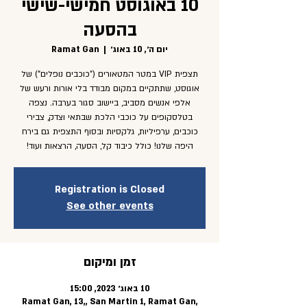
10 באוגוסט חמישי-שישי
בהסעה
יום ה׳, 10 באוג׳
  |  
Ramat Gan
תצפית VIP במטר המטאורים ("כוכבים נופלים") של
אוגוסט, שתתקיים במקום מבודד בלי אורות ורעש של
אלפי אנשים מסביב, ביישוב סגור בערבה. נצפה
בטלסקופים על כוכבי הלכת שבתאי וצדק, צבירי
כוכבים, ערפיליות, גלקסיות ובסוף התצפית גם בירח
היפה שלנו! כולל כיבוד קל, הסעה, הרצאות ועוד!
Registration is Closed
See other events
זמן ומיקום
10 באוג׳ 2023, 15:00
Ramat Gan, 13,, San Martin 1, Ramat Gan,