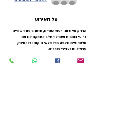
על האירוע
הרחק מאורות ורעש הערים, תחת כיפת השמיים 
זרועי כוכבים ושביל החלב, נתמקם לנו עם 
טלסקופים ונצפה בכל פלאי היקום: גלקסיות, 
ערפיליות וצבירי כוכבים.
מלווה בהסברים על כוכבים וקבוצות כוכבים, כוכב 
הצפון וניווט, מבנה הטלסקום, מיתולוגיה של 
קבוצות כוכבים ואסטרופיזיקה בסיסית.
אין צורך בידע קודם או ציוד מיוחד. בעלי משקפות 
(ומצלמות) מוזמנים/ות להביאן לתצפית.
כרטיסים
המכירה הסתיימה
סוג כרטיס