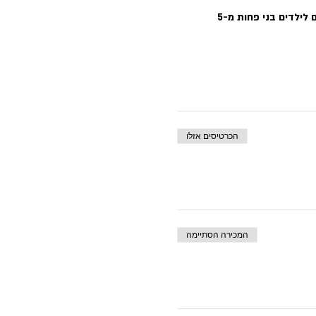
תצפית זו מותאמת בעיקר למשפחות, זוגות ומבוגרים בודדים/ות. ניתן להביא ילדים מעל גיל 8-9. לא מתאים לילדים בני פחות מ-5 
הכרטיסים אזלו
המכירה הסתיימה