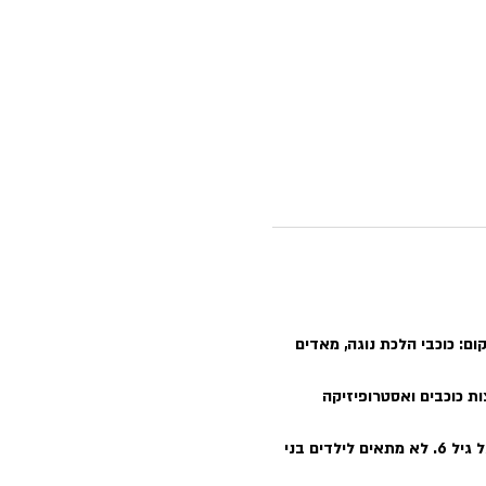
ם: כוכבי הלכת נוגה, מאדים 
ות כוכבים ואסטרופיזיקה 
תצפית זו מתאימה למשפחות עם ילדים החל מגיל 7, מבוגרים, זוגות ויחידים. ניתן להביא בני נוער וילדים מעל גיל 6. לא מתאים לילדים בני 