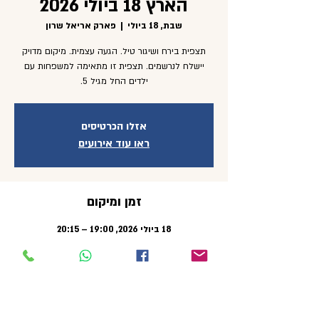
הארץ 18 ביולי 2026
שבת, 18 ביולי
  |  
פארק אריאל שרון
תצפית בירח ושיגור טיל. הגעה עצמית. מיקום מדויק
יישלח לנרשמים. תצפית זו מתאימה למשפחות עם
ילדים החל מגיל 5.
אזלו הכרטיסים
ראו עוד אירועים
זמן ומיקום
18 ביולי 2026, 19:00 – 20:15
פארק אריאל שרון, Haim Barlev Road 218, Tel
Aviv-Jaffa, Israel
אורחים