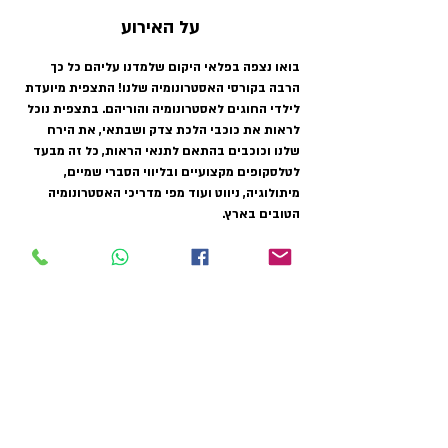
על האירוע
בואו נצפה בפלאי היקום שלמדנו עליהם כל כך 
הרבה בקורסי האסטרונומיה שלנו! התצפית מיועדת 
לילדי החוגים לאסטרונומיה והוריהם. בתצפית נוכל 
לראות את כוכבי הלכת צדק ושבתאי, את הירח 
שלנו וכוכבים בהתאם לתנאי הראות, כל זה מבעד 
לטלסקופים מקצועיים ובליווי הסברי שמיים, 
מיתולוגיה, ניווט ועוד מפי מדריכי האסטרונומיה 
הטובים בארץ.
מיקום התצפית - פארק בריטניה. נפגשים בשעה 
18:00 בחניון בן מרטין ליד הפרק הלאומי ברמת גן. 
נא לא לאחר, לא נחכה למאחרים! כל ילד חייב 
מלווה! לא ניתן להגיע לתצפית ברכב פרטי. לא 
מתאים לילדים מתחת לגיל 5! למידע נוסף בקרו 
בדף 
שאלות ותשובות
.
כרטיסים