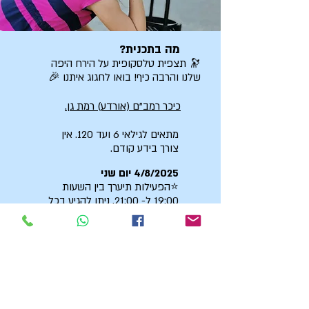
מה בתכנית?
🔭 תצפית טלסקופית על הירח היפה
שלנו
והרבה כיף! בואו לחגוג איתנו 🎉
כיכר רמב"ם (אורדע) רמת גן.
מתאים לגילאי 6 ועד 120. אין
צורך בידע קודם.
4/8/2025 יום שני
⭐הפעילות תיערך בין השעות
19:00 ל- 21:00. ניתן להגיע בכל
זמן בטווח הזה.
*התצפית תלויה בתנאי מזג האוויר.
נגמרו הכרטיסים