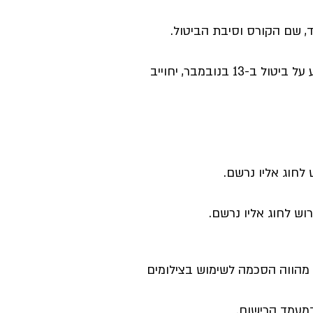
, שם הקורס וסיבת הביטול.
8 .הפסקת הגבייה ו/או ההחזר הכספי יחולו החל מהחודש העוקב להודעת הביטול (למשל, מי שיודיע על ביטול ב-13 בנובמבר, יחוייב
ה מהווה הסכמה לשימוש בצילומים