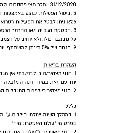
31/12/2020 יוחזר חצי מהסכום ולמבטלים אחרי 1/01/2021 לא יוחזר כלל.
5 .ביטול הפעילות יבוצע באמצעות דוא"ל שיישלח לכתובת
6.לא ניתן לבטל את הפעילות רטרואקטיבית.
על נובמבר כולו, ולא יחויב על דצמבר
9. הנחה של 5% תינתן למשתתף שני מאותה משפחה, על כל התשלומים מלבד התשלום הראשון.
הצהרת בריאות:
1 .הנני מצהיר/ה כי לבני/בתי אין מגבלות רפואיות/רגישויות כלשהן והוא מסוגל לעמוד במאמץ הדרוש לחוג אליו נרשם.
יחד עם זאת במידה ותהיה מגבלה רפ
2 .הנני מצהיר כי למרות המגבלות הרפואיות המצוינות לעיל, הרשום מעלה מסוגל לעמוד במאמץ הדרוש לחוג אליו נרשם.
כללי:
1 .במהלך השנה יצולמו הילדים ע"י
בפרסומי "עולם האסטרונומיה".
2 .הנני מאשר/ת ל"עולם האסטרונומיה" לשלוח אלי חומר פרסומי בווטסאפ וב-אימייל אותו אמסור במעמד הרישום.