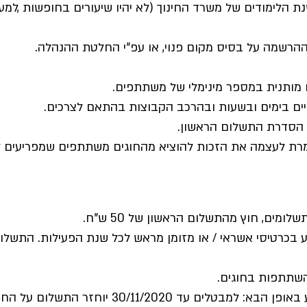
שנת הלימודים של משרד החינוך (לא יהיו שיעורים בחופשות ,למ
בצע בכרטיסי אשראי / או מזומן מראש לכל שנת הפעילות. הת
5. החזר כספי עבור החומרים יתבצע באופן הבא: למבטלי