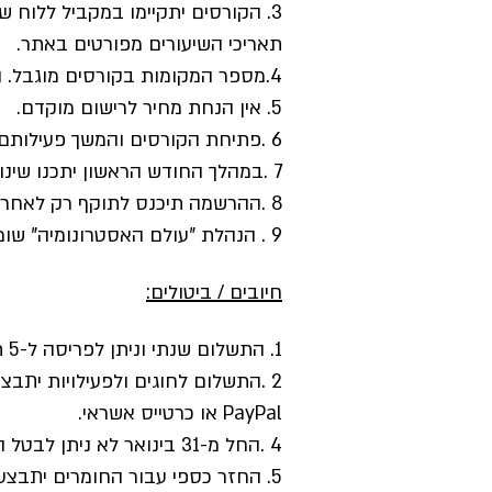
3. הקורסים יתקיימו במקביל ללוח 
תאריכי השיעורים מפורטים באתר.
4.מספר המקומות בקורסים מוגבל. ההרשמה על בסיס מקום פנוי, או עפ"י החלטת ההנהלה.
5. אין הנחת מחיר לרישום מוקדם.
6 .פתיחת הקורסים והמשך פעילותם מותנית במספר מינימלי של משתתפים.
7 .במהלך החודש הראשון יתכנו שינויים בימים ובשעות ובהרכב הקבוצות בהתאם לצרכים.
8 .ההרשמה תיכנס לתוקף רק לאחר הסדרת התשלום הראשון.
9 . הנהלת "עולם האסטרונומיה" שומרת לעצמה את הזכות להוציא מהחוגים משתתפים שמפריעים למהלך התקין של הפעילות.
חיובים / ביטולים:
1. התשלום שנתי וניתן לפריסה ל-5 תשלומים, חוץ מהתשלום הראשון של 50 ש"ח.
2 .התשלום לחוגים ולפעילויות ית
PayPal או כרטייס אשראי.
4 .החל מ-31 בינואר לא ניתן לבטל השתתפות בחוגים.