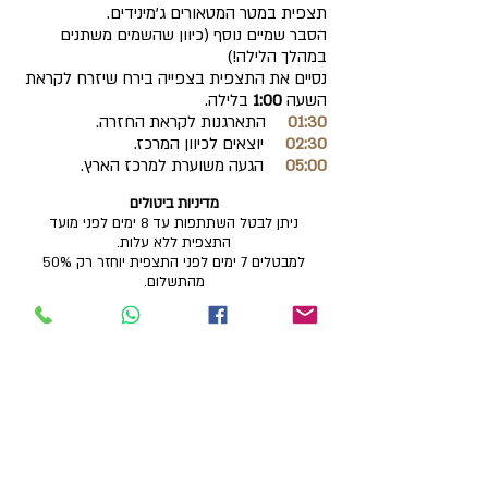
תצפית במטר המטאורים ג'מינידים.
הסבר שמיים נוסף (כיוון שהשמים משתנים
במהלך הלילה!)
נסיים את התצפית בצפייה בירח שיזרח לקראת
השעה
1:00
בלילה.
01:30
התארגנות לקראת החזרה.
02:30
יוצאים לכיוון המרכז.
05:00
הגעה משוערת למרכז הארץ.
מדיניות ביטולים
ניתן לבטל השתתפות עד 8 ימים לפני מועד
התצפית ללא עלות.
למבטלים 7 ימים לפני התצפית יוחזר רק 50%
מהתשלום.
למבטלים יומיים לפני התצפית ופחות התשלום
לא יוחזר.
על הביטולים יש להודיע במייל
info@astronomy.co.il
או בטלפון
058-
.
7979471
נגמרו הכרטיסים
הירשמו לרשימת המתנה כאן