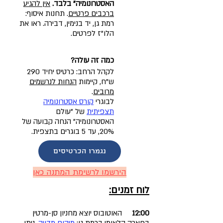
האסטרונומיה"
בלבד.
אין להגיע
ברכבים פרטיים
. תחנות איסוף:
רמת גן, יד בנימין, דבירה. ראו את
הלו"ז לפרטים.
כמה ז
ה עולה?
לקהל הרחב: כרטיס יחיד 290
ש"ח, קיימות
הנחות לנרשמים
מרובים
.
לבוגרי
קורס אסטרונומיה
תצפיתית
של "עולם
האסטרונומיה" הנחה קבועה של
20%, עד 5 בוגרים בתצפית.
נגמרו הכרטיסים
הירשמו לרשימת המתנה כאן
לוח זמנים:
00
12:
האוטובוס יוצא מחניון סן-מרטין