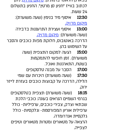
בפארק הלאומי ברמת גן:
מיקום מדויק
. ניתן
לכתוב בווייז "חניון סן מרטין". החניון בתשלום
24 שעות.
12:30
איסוף מיד בנימין (שעה משוערת):
מיקום מדויק.
13:00
איסוף ועצירת התרעננות בדבירה
(שעה משוערת):
מיקום מדויק.
הדרכה באוטובוס, חלוקת מפות כוכבים והסבר
על השימוש בהן.
15:00
הגעה למקום התצפית (שעה
משוערת). זמן חופשי להתמקמות
בשטח,
התארגנות ואוכל.
17:00
הסבר על מבנה טלסקופים
17:30
(שעה משוערת) היכרות עם שמי
הלילה, הדרכה על קבוצות כוכבים בעזרת לייזר
ירוק.
18:15
(שעה משוערת) תצפית בטלסקופים
בגרמי השמיים הנראים בעונה: כוכבי הלכת
שבתאי וצדק, צבירי כוכבים, ערפיליות- כולל
ערפילית אוריון המפורסמת- וגלקסיות- כולל
גלקסיית אנדרומדה.
הרצאה על מטאורים ומטרות מטאורים וטיפים
לצפייה.